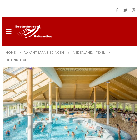
HOME
VAKANTIEAANBIEDINGEN
NEDERLAND
,
TEXEL
DE KRIM TEXEL