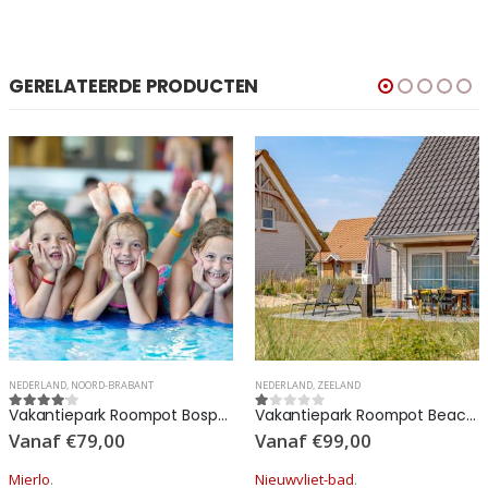
GERELATEERDE PRODUCTEN
NEDERLAND
,
ZEELAND
GRONINGEN
,
NEDERLAND
Recreatiepark Westerkwartier
Vakantiepark Roompot Beach Resort Nieuwvliet-bad
1
out of 5
Vanaf
€
435,03
Vanaf
€
99,00
Niebert
.
Nieuwvliet-bad
.